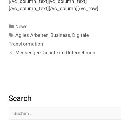
[/vc_column_text][vc_column_text]
[/vc_column_text][/vc_column][/vc_row]
Kategorien
News
Schlagwörter
Agiles Arbeiten
,
Business
,
Digitale
Transformation
Messenger-Dienste im Unternehmen
Search
Suchen
nach: