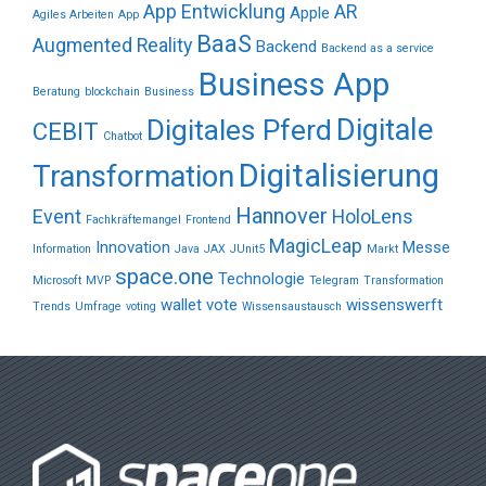
App Entwicklung
AR
Apple
Agiles Arbeiten
App
BaaS
Augmented Reality
Backend
Backend as a service
Business App
Beratung
blockchain
Business
Digitale
Digitales Pferd
CEBIT
Chatbot
Digitalisierung
Transformation
Hannover
Event
HoloLens
Fachkräftemangel
Frontend
MagicLeap
Innovation
Messe
Information
Java
JAX
JUnit5
Markt
space.one
Technologie
Microsoft
MVP
Telegram
Transformation
wallet vote
wissenswerft
Trends
Umfrage
voting
Wissensaustausch