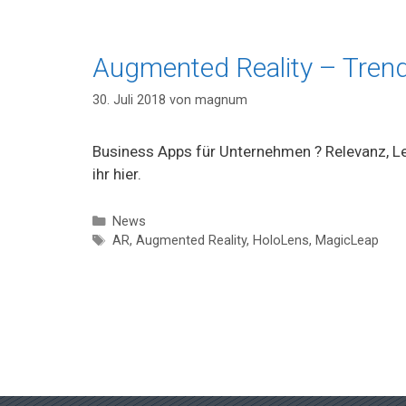
Augmented Reality – Trend
30. Juli 2018
von
magnum
Business Apps für Unternehmen ? Relevanz, Le
ihr hier.
Kategorien
News
Schlagwörter
AR
,
Augmented Reality
,
HoloLens
,
MagicLeap