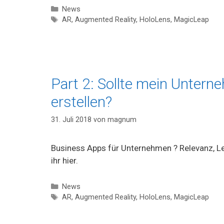
Kategorien
News
Schlagwörter
AR
,
Augmented Reality
,
HoloLens
,
MagicLeap
Part 2: Sollte mein Unter
erstellen?
31. Juli 2018
von
magnum
Business Apps für Unternehmen ? Relevanz, Le
ihr hier.
Kategorien
News
Schlagwörter
AR
,
Augmented Reality
,
HoloLens
,
MagicLeap