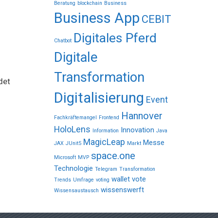
Beratung
blockchain
Business
Business App
CEBIT
Digitales Pferd
Chatbot
Digitale
Transformation
det
Digitalisierung
Event
Hannover
Fachkräftemangel
Frontend
HoloLens
Innovation
Information
Java
MagicLeap
Messe
JAX
JUnit5
Markt
space.one
Microsoft
MVP
Technologie
Telegram
Transformation
wallet vote
Trends
Umfrage
voting
wissenswerft
Wissensaustausch