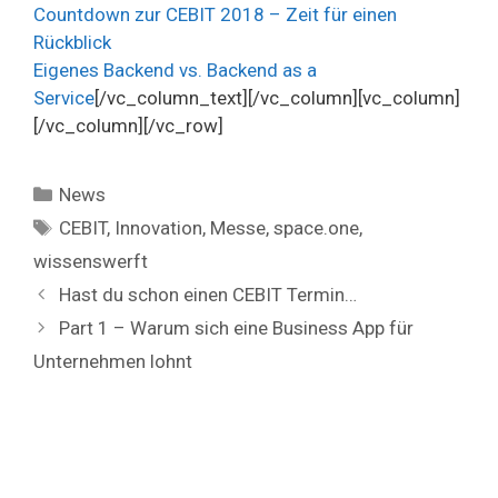
Countdown zur CEBIT 2018 – Zeit für einen
Rückblick
Eigenes Backend vs. Backend as a
Service
[/vc_column_text][/vc_column][vc_column]
[/vc_column][/vc_row]
Kategorien
News
Schlagwörter
CEBIT
,
Innovation
,
Messe
,
space.one
,
wissenswerft
Hast du schon einen CEBIT Termin…
Part 1 – Warum sich eine Business App für
Unternehmen lohnt