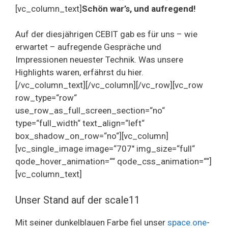
[vc_column_text]
Schön war’s, und aufregend!
Auf der diesjährigen CEBIT gab es für uns – wie
erwartet – aufregende Gespräche und
Impressionen neuester Technik. Was unsere
Highlights waren, erfährst du hier.
[/vc_column_text][/vc_column][/vc_row][vc_row
row_type=“row“
use_row_as_full_screen_section=“no“
type=“full_width“ text_align=“left“
box_shadow_on_row=“no“][vc_column]
[vc_single_image image=“707″ img_size=“full“
qode_hover_animation=““ qode_css_animation=““]
[vc_column_text]
Unser Stand auf der scale11
Mit seiner dunkelblauen Farbe fiel unser
space.one
-