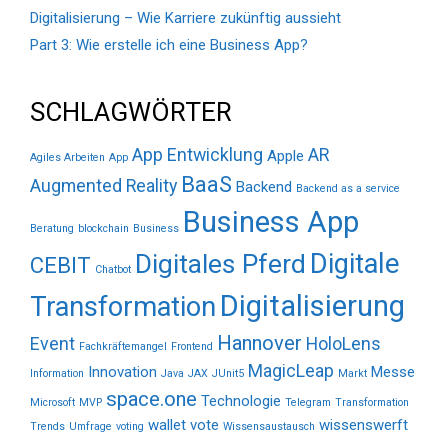
Digitalisierung – Wie Karriere zukünftig aussieht
Part 3: Wie erstelle ich eine Business App?
SCHLAGWÖRTER
App Entwicklung
AR
Apple
Agiles Arbeiten
App
BaaS
Augmented Reality
Backend
Backend as a service
Business App
Beratung
blockchain
Business
Digitale
Digitales Pferd
CEBIT
Chatbot
Digitalisierung
Transformation
Hannover
Event
HoloLens
Fachkräftemangel
Frontend
MagicLeap
Innovation
Messe
Information
Java
JAX
JUnit5
Markt
space.one
Technologie
Microsoft
MVP
Telegram
Transformation
wallet vote
wissenswerft
Trends
Umfrage
voting
Wissensaustausch