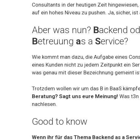
Consultants in der heutigen Zeit hingewiesen,
auf ein hohes Niveau zu pushen. Ja, sicher, i
Aber was nun?
B
ackend o
B
etreuung
a
s a
S
ervice?
Wie kommt man dazu, die Aufgabe eines Consul
eines Kunden nicht zu jedem Zeitpunkt ein Serv
was genau mit dieser Bezeichnung gemeint is
Trotzdem wollen wir um das B in BaaS kämpf
Beratung? Sagt uns eure Meinung!
Was t3n g
nachlesen.
Good to know
Wenn ihr für das Thema Backend as a Servic