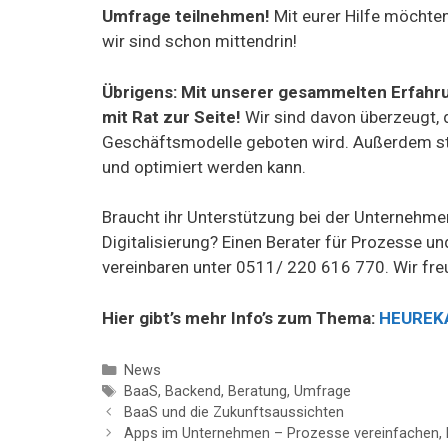
Umfrage teilnehmen!
Mit eurer Hilfe möchte
wir sind schon mittendrin!
Übrigens: Mit unserer gesammelten Erfahr
mit Rat zur Seite!
Wir sind davon überzeugt, d
Geschäftsmodelle geboten wird. Außerdem steh
und optimiert werden kann.
Braucht ihr Unterstützung bei der Unternehm
Digitalisierung? Einen Berater für Prozesse u
vereinbaren unter 0511/ 220 616 770. Wir fre
Hier gibt’s mehr Info’s zum Thema:
HEUREKA.
Kategorien
News
Schlagwörter
BaaS
,
Backend
,
Beratung
,
Umfrage
BaaS und die Zukunftsaussichten
Apps im Unternehmen – Prozesse vereinfachen, 