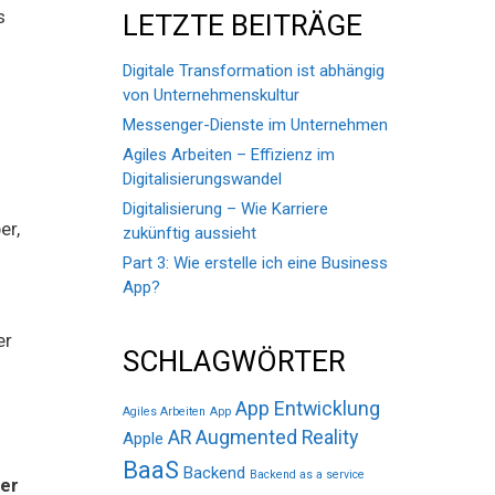
s
LETZTE BEITRÄGE
Digitale Transformation ist abhängig
von Unternehmenskultur
Messenger-Dienste im Unternehmen
Agiles Arbeiten – Effizienz im
Digitalisierungswandel
Digitalisierung – Wie Karriere
er,
zukünftig aussieht
Part 3: Wie erstelle ich eine Business
App?
er
SCHLAGWÖRTER
App Entwicklung
Agiles Arbeiten
App
AR
Augmented Reality
Apple
BaaS
Backend
Backend as a service
rer