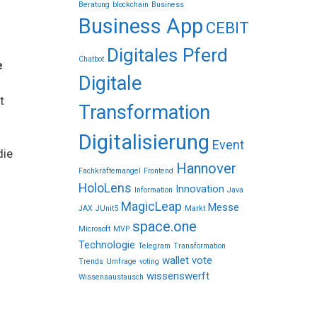
Beratung
blockchain
Business
Business App
CEBIT
Digitales Pferd
Chatbot
e
Digitale
t
Transformation
Digitalisierung
Event
die
Hannover
Fachkräftemangel
Frontend
HoloLens
Innovation
Information
Java
MagicLeap
Messe
JAX
JUnit5
Markt
space.one
Microsoft
MVP
Technologie
Telegram
Transformation
wallet vote
Trends
Umfrage
voting
wissenswerft
Wissensaustausch