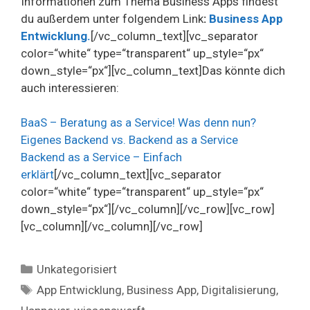
Informationen zum Thema Business Apps findest
du außerdem unter folgendem Link
:
Business App
Entwicklung.
[/vc_column_text][vc_separator
color=“white“ type=“transparent“ up_style=“px“
down_style=“px“][vc_column_text]Das könnte dich
auch interessieren:
BaaS – Beratung as a Service! Was denn nun?
Eigenes Backend vs. Backend as a Service
Backend as a Service – Einfach
erklärt
[/vc_column_text][vc_separator
color=“white“ type=“transparent“ up_style=“px“
down_style=“px“][/vc_column][/vc_row][vc_row]
[vc_column][/vc_column][/vc_row]
Kategorien
Unkategorisiert
Schlagwörter
App Entwicklung
,
Business App
,
Digitalisierung
,