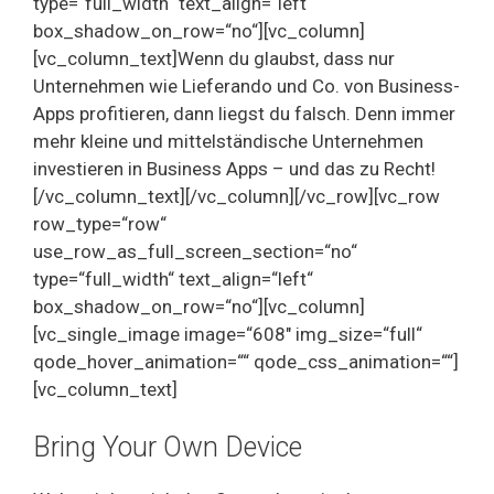
type=“full_width“ text_align=“left“
box_shadow_on_row=“no“][vc_column]
[vc_column_text]Wenn du glaubst, dass nur
Unternehmen wie Lieferando und Co. von Business-
Apps profitieren, dann liegst du falsch. Denn immer
mehr kleine und mittelständische Unternehmen
investieren in Business Apps – und das zu Recht!
[/vc_column_text][/vc_column][/vc_row][vc_row
row_type=“row“
use_row_as_full_screen_section=“no“
type=“full_width“ text_align=“left“
box_shadow_on_row=“no“][vc_column]
[vc_single_image image=“608″ img_size=“full“
qode_hover_animation=““ qode_css_animation=““]
[vc_column_text]
Bring Your Own Device