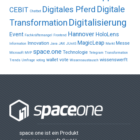
Digitale
Digitales Pferd
CEBIT
Chatbot
Digitalisierung
Transformation
Hannover
Event
HoloLens
Fachkräftemangel
Frontend
MagicLeap
Innovation
Messe
Information
Java
JAX
JUnit5
Markt
space.one
Technologie
Microsoft
MVP
Telegram
Transformation
wallet vote
wissenswerft
Trends
Umfrage
voting
Wissensaustausch
space.one ist ein Produkt