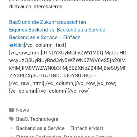
dich auch interessieren:
BaaS und die Zukunftsaussichten
Eigenes Backend vs. Backend as a Service
Backend as a Service – Einfach
erklärt
[/vc_column_text]
[vc_raw_html]JTNDYSUyMGhyZWYlM0QlMjJodHR
wcyUzQSUyRiUyRnd3dy5WZWN0ZWV6eS5jb20lM
kYlMjIlM0VWZWN0b3IlMjBEZXNpZ24lMjBieSUyMF
ZlY3RlZXp5JTIxJTNDJTJGYSUzRQ==
[/vc_raw_html][/vc_column][/vc_row][vc_row]
[vc_column][/vc_column][/vc_row]
Kategorien
News
Schlagwörter
BaaS
,
Technologie
Backend as a Service – Einfach erklärt