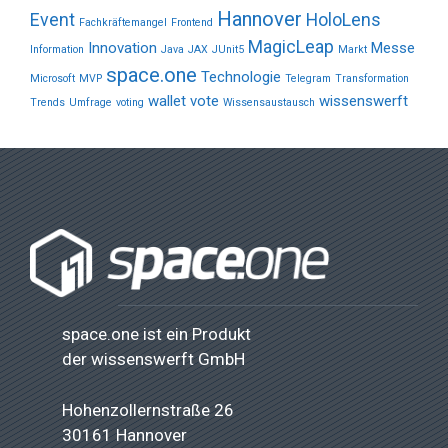
Hannover
Event
HoloLens
Fachkräftemangel
Frontend
MagicLeap
Innovation
Messe
Information
Java
JAX
JUnit5
Markt
space.one
Technologie
Microsoft
MVP
Telegram
Transformation
wallet vote
wissenswerft
Trends
Umfrage
voting
Wissensaustausch
space.one ist ein Produkt
der
wissenswerft GmbH
Hohenzollernstraße 26
30161 Hannover